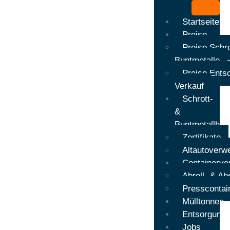
Startseite
Preise
Preise Schro
Buntmetalle
Preise Ents
Verkauf
Schrott-
&
Buntmetallhan
Zertifikate
Altautoverw
Containerver
Abroll- & Ab
Presscontai
Mülltonnen
Entsorgungs
Jobs