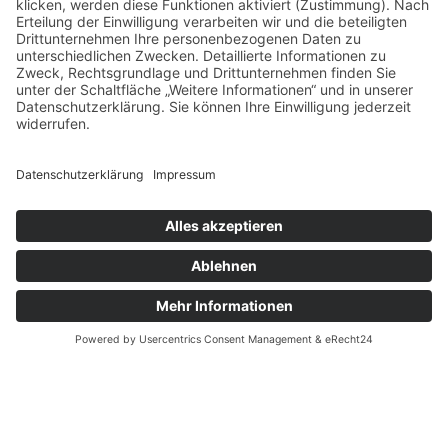
Gebrauchtteile erhalten Sie vor Ort und
online über eBay Kleinanzeigen.
WER WIR SIND
Herzlich Willkommen bei der
H. Henken GmbH
Ihrem zertifizierten Entsorgungsfachbetrieb in
Friesoythe.
Seit 1994 stehen wir für zuverlässige
Schrott- und Metallverwertung, professionelle
Altautoverwertung und flexible Containerlösungen.