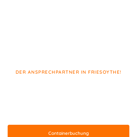
DER ANSPRECHPARTNER IN FRIESOYTHE!
H. Henken GmbH
Entsorgungsfachbetrieb
Für Gewerbe- und Privatkunden
Containerbuchung