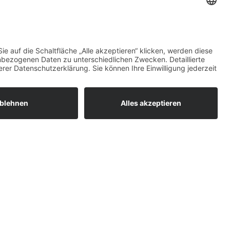
unde + MwSt.
unde + MwSt.
N
KUPFERKABEL
ERRY
NEUKUPFER