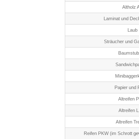
Altholz 
Laminat und Dec
Laub
Sträucher und Ga
Baumstub
Sandwichpa
Minibaggerk
Papier und
Altreifen
Altreifen
Altreifen T
Reifen PKW (im Schrott g