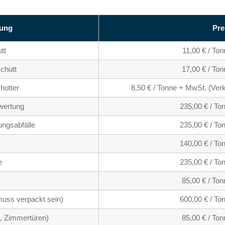
ung
Pre
tt
11,00 € / To
chutt
17,00 € / To
hotter
8,50 € / Tonne + MwSt. (Ver
rwertung
235,00 € / T
ngsabfälle
235,00 € / T
140,00 € / T
e
235,00 € / T
s
85,00 € / To
muss verpackt sein)
600,00 € / T
, Zimmertüren)
85,00 € / To