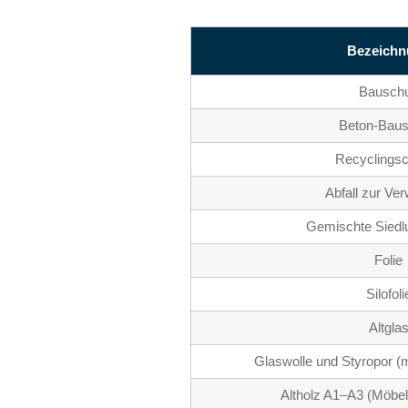
Bezeichn
Bauschu
Beton-Baus
Recyclingsc
Abfall zur Ve
Gemischte Siedlu
Folie
Silofoli
Altgla
Glaswolle und Styropor (
Altholz A1–A3 (Möbel