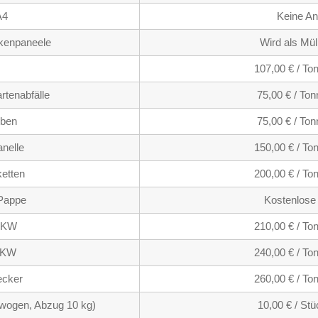
A4
Keine A
kenpaneele
Wird als Mül
107,00 € / T
rtenabfälle
75,00 € / To
ben
75,00 € / To
nelle
150,00 € / T
etten
200,00 € / T
 Pappe
Kostenlos
 PKW
210,00 € / T
 LKW
240,00 € / T
recker
260,00 € / T
ewogen, Abzug 10 kg)
10,00 € / St