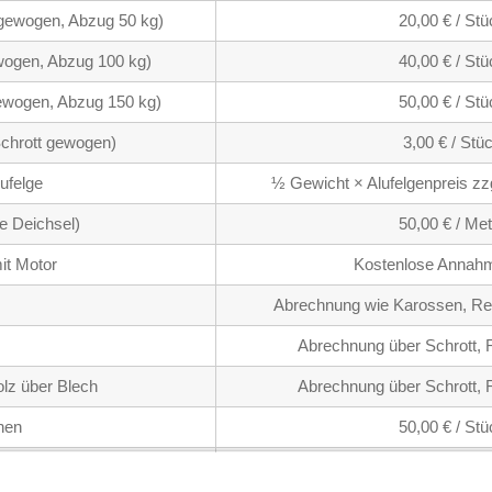
 gewogen, Abzug 50 kg)
20,00 € / St
wogen, Abzug 100 kg)
40,00 € / St
gewogen, Abzug 150 kg)
50,00 € / St
 Schrott gewogen)
3,00 € / St
lufelge
½ Gewicht × Alufelgenpreis zz
 Deichsel)
50,00 € / Me
it Motor
Kostenlose Annahm
Abrechnung wie Karossen, Re
Abrechnung über Schrott,
olz über Blech
Abrechnung über Schrott,
hen
50,00 € / St
schen
100,00 € / S