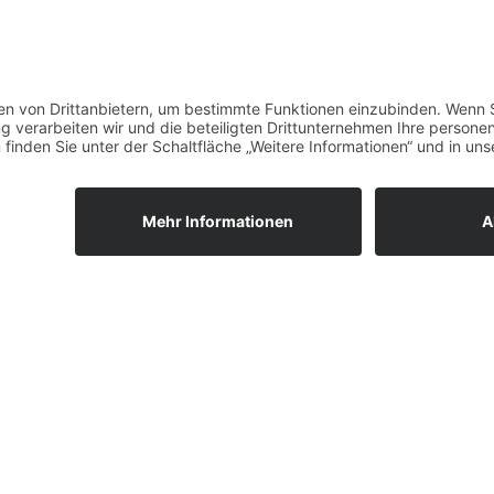
tunde
35,00 € / St
LKW-Stunde
93,00 € / St
– Bilderlexikon
ZINK
GUSSEISE
SCHKUPFER
KUPFER-MILB