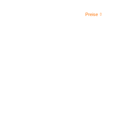
Startseite
Preise
Schrott- &