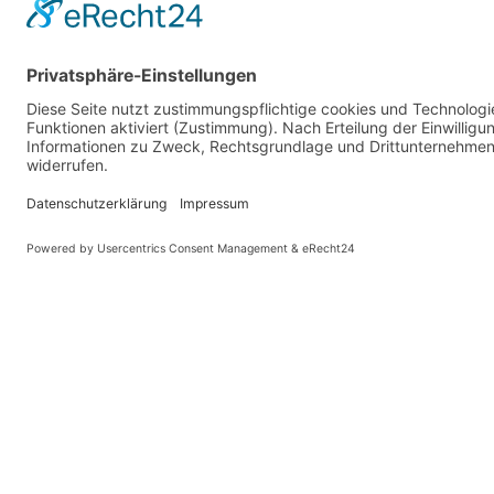
Arbeiter-S
Maschinen- und 
Schrott & Metalle 
VA
ALTAUTO
MI