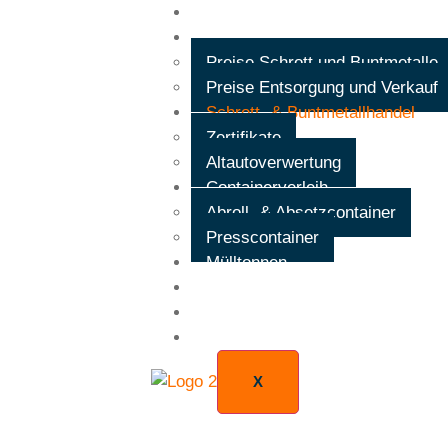
Startseite
Preise
Preise Schrott und Buntmetalle
Preise Entsorgung und Verkauf
Schrott- & Buntmetallhandel
Zertifikate
Altautoverwertung
Containerverleih
Abroll- & Absetzcontainer
Presscontainer
Mülltonnen
Entsorgungsarten
Jobs
Kontakt
X